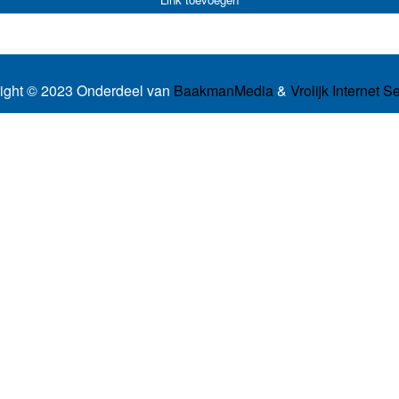
ight © 2023 Onderdeel van
BaakmanMedia
&
Vrolijk Internet S