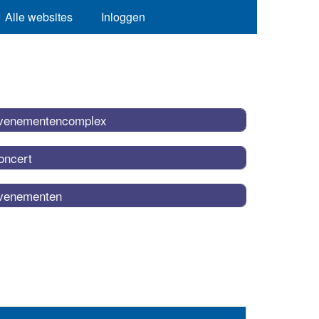
Alle websites
Inloggen
venementencomplex
oncert
venementen