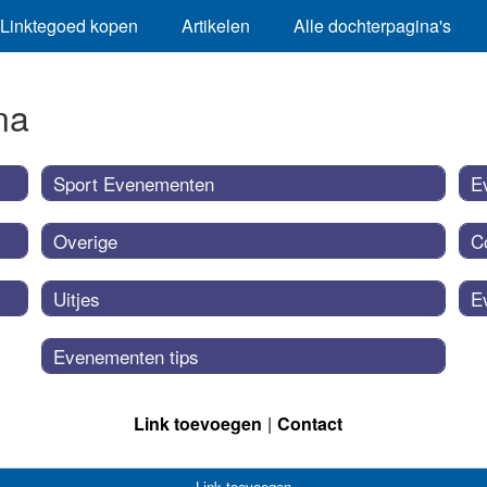
Linktegoed kopen
Artikelen
Alle dochterpagina's
na
Sport Evenementen
E
Overige
C
Uitjes
E
Evenementen tips
Link toevoegen
Contact
Link toevoegen